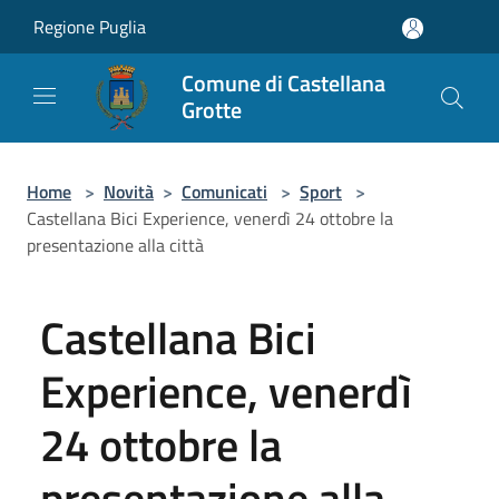
Salta al contenuto principale
Regione Puglia
Comune di Castellana
Grotte
Home
>
Novità
>
Comunicati
>
Sport
>
Castellana Bici Experience, venerdì 24 ottobre la
presentazione alla città
Castellana Bici
Experience, venerdì
24 ottobre la
presentazione alla