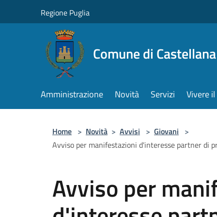
Salta al contenuto principale
Regione Puglia
Comune di Castellana
Amministrazione
Novità
Servizi
Vivere 
Home
>
Novità
>
Avvisi
>
Giovani
>
Avviso per manifestazioni d'interesse partner di p
Avviso per manif
d'interesse part