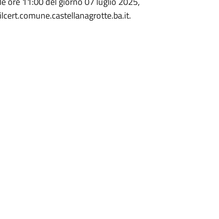
le ore 11:00 del giorno 07 luglio 2025,
lcert.comune.castellanagrotte.ba.it.