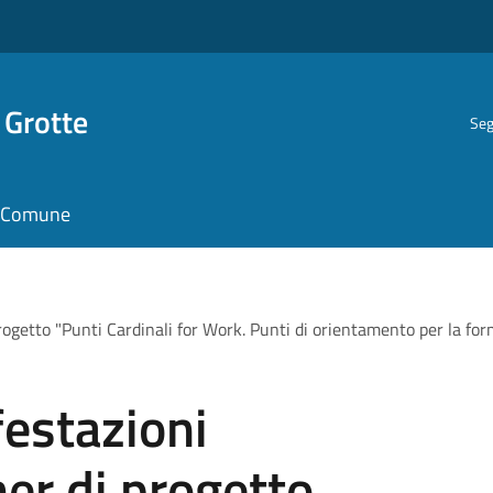
 Grotte
Seg
il Comune
rogetto "Punti Cardinali for Work. Punti di orientamento per la for
estazioni
ner di progetto