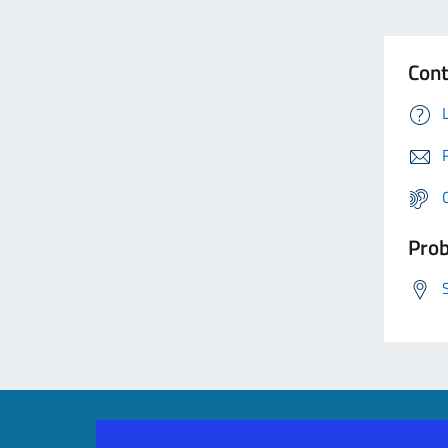
Cont
Prob