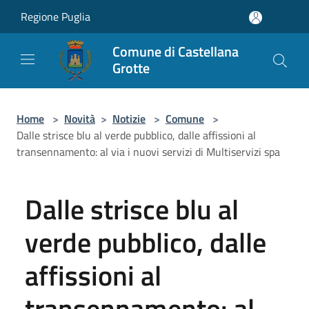
Salta al contenuto principale
Regione Puglia
Comune di Castellana
Grotte
Home
>
Novità
>
Notizie
>
Comune
>
Dalle strisce blu al verde pubblico, dalle affissioni al
transennamento: al via i nuovi servizi di Multiservizi spa
Dalle strisce blu al
verde pubblico, dalle
affissioni al
transennamento: al