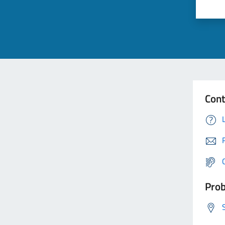
Cont
Prob