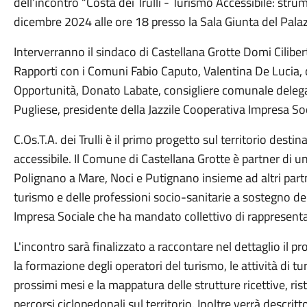
dell’incontro “Costa dei Trulli - Turismo Accessibile: stru
dicembre 2024 alle ore 18 presso la Sala Giunta del Palaz
Interverranno il sindaco di Castellana Grotte Domi Ciliber
Rapporti con i Comuni Fabio Caputo, Valentina De Lucia, 
Opportunità, Donato Labate, consigliere comunale delegat
Pugliese, presidente della Jazzile Cooperativa Impresa Soc
C.Os.T.A. dei Trulli è il primo progetto sul territorio desti
accessibile. Il Comune di Castellana Grotte è partner di u
Polignano a Mare, Noci e Putignano insieme ad altri partn
turismo e delle professioni socio-sanitarie a sostegno della
Impresa Sociale che ha mandato collettivo di rappresent
L'incontro sarà finalizzato a raccontare nel dettaglio il pro
la formazione degli operatori del turismo, ⁠le attività di t
prossimi mesi e ⁠la mappatura delle strutture ricettive, rist
percorsi ciclopedonali sul territorio. Inoltre verrà descrit