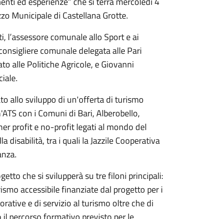
menti ed esperienze” che si terrà mercoledì 4
zo Municipale di Castellana Grotte.
ti, l’assessore comunale allo Sport e ai
consigliere comunale delegata alle Pari
o alle Politiche Agricole, e Giovanni
iale.
nato allo sviluppo di un'offerta di turismo
n'ATS con i Comuni di Bari, Alberobello,
er profit e no-profit legati al mondo del
 disabilità, tra i quali la Jazzile Cooperativa
anza.
getto che si svilupperà su tre filoni principali:
urismo accessibile finanziate dal progetto per i
orative e di servizio al turismo oltre che di
to il percorso formativo previsto per le