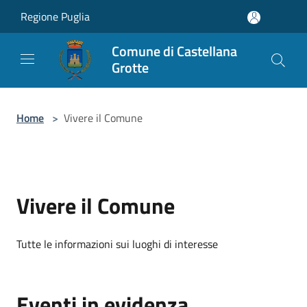
Salta al contenuto principale
Regione Puglia
Comune di Castellana
Grotte
Home
>
Vivere il Comune
Vivere il Comune
Tutte le informazioni sui luoghi di interesse
Eventi in evidenza