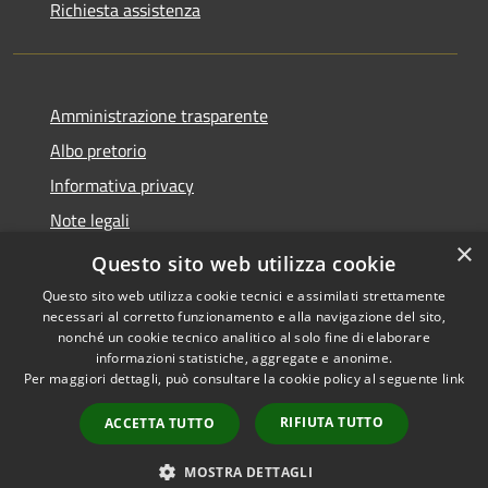
Richiesta assistenza
Amministrazione trasparente
Albo pretorio
Informativa privacy
Note legali
×
Dichiarazione di accessibilità
Questo sito web utilizza cookie
Questo sito web utilizza cookie tecnici e assimilati strettamente
necessari al corretto funzionamento e alla navigazione del sito,
nonché un cookie tecnico analitico al solo fine di elaborare
informazioni statistiche, aggregate e anonime.
RSS
Copyright © 2026 • Comune di
Per maggiori dettagli, può consultare la cookie policy al seguente
link
Accessibilità
Castellana Grotte • Powered
Privacy
Municipium
Accesso
by
•
RIFIUTA TUTTO
ACCETTA TUTTO
Cookie
redazione
Mappa del sito
MOSTRA DETTAGLI