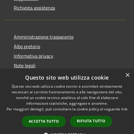
Richiesta assistenza
Amministrazione trasparente
Albo pretorio
Informativa privacy
Note legali
×
Dichiarazione di accessibilità
Questo sito web utilizza cookie
Questo sito web utilizza cookie tecnici e assimilati strettamente
necessari al corretto funzionamento e alla navigazione del sito,
nonché un cookie tecnico analitico al solo fine di elaborare
informazioni statistiche, aggregate e anonime.
RSS
Copyright © 2026 • Comune di
Per maggiori dettagli, può consultare la cookie policy al seguente
link
Accessibilità
Castellana Grotte • Powered
Privacy
Municipium
Accesso
by
•
RIFIUTA TUTTO
ACCETTA TUTTO
Cookie
redazione