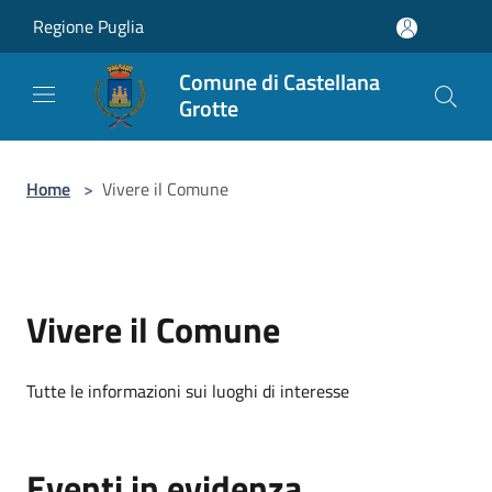
Salta al contenuto principale
Regione Puglia
Comune di Castellana
Grotte
Home
>
Vivere il Comune
Vivere il Comune
Tutte le informazioni sui luoghi di interesse
Eventi in evidenza