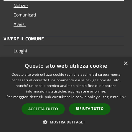
Notizie
Comunicati
Avvisi
VIVERE IL COMUNE
Luoghi
Eventi
×
Questo sito web utilizza cookie
Questo sito web utilizza cookie tecnici e assimilati strettamente
CONTATTI
necessari al corretto funzionamento e alla navigazione del sito,
nonché un cookie tecnico analitico al solo fine di elaborare
informazioni statistiche, aggregate e anonime.
Comune di Castellana Grotte
Per maggiori dettagli, può consultare la cookie policy al seguente
link
Via Marconi, 9, 70013, BA
Codice Fiscale e P.IVA: 00834380727
RIFIUTA TUTTO
ACCETTA TUTTO
IBAN: IT20C0542404297000000000520
MOSTRA DETTAGLI
PEC:
protocollo@mailcert.comune.castellanagrotte.ba.it